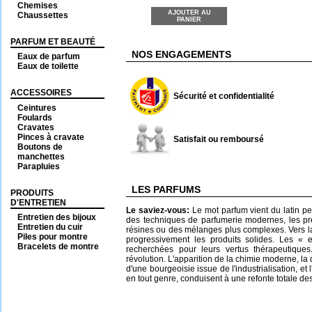
Chemises
AJOUTER AU
Chaussettes
PANIER
PARFUM ET BEAUTÉ
NOS ENGAGEMENTS
Eaux de parfum
Eaux de toilette
ACCESSOIRES
Sécurité et confidentialité
Ceintures
Foulards
Cravates
Pinces à cravate
Satisfait ou remboursé
Boutons de
manchettes
Parapluies
LES PARFUMS
PRODUITS
D'ENTRETIEN
Le saviez-vous:
Le mot parfum vient du latin p
Entretien des bijoux
des techniques de parfumerie modernes, les pr
Entretien du cuir
résines ou des mélanges plus complexes. Vers la
Piles pour montre
progressivement les produits solides. Les « 
Bracelets de montre
recherchées pour leurs vertus thérapeutique
révolution. L'apparition de la chimie moderne, la
d'une bourgeoisie issue de l'industrialisation, e
en tout genre, conduisent à une refonte totale de