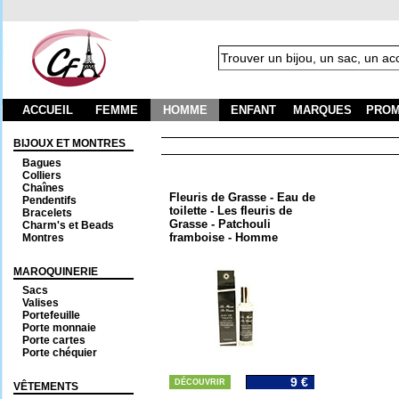
ACCUEIL
FEMME
HOMME
ENFANT
MARQUES
PROM
BIJOUX ET MONTRES
Bagues
Colliers
Chaînes
Fleuris de Grasse - Eau de
Pendentifs
toilette - Les fleuris de
Bracelets
Grasse - Patchouli
Charm's et Beads
framboise - Homme
Montres
MAROQUINERIE
Sacs
Valises
Portefeuille
Porte monnaie
Porte cartes
Porte chéquier
9 €
DÉCOUVRIR
VÊTEMENTS