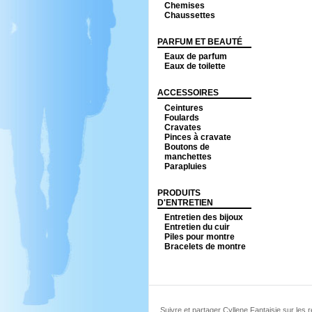
Chemises
Chaussettes
PARFUM ET BEAUTÉ
Eaux de parfum
Eaux de toilette
ACCESSOIRES
Ceintures
Foulards
Cravates
Pinces à cravate
Boutons de
manchettes
Parapluies
PRODUITS
D'ENTRETIEN
Entretien des bijoux
Entretien du cuir
Piles pour montre
Bracelets de montre
Suivre et partager Cyllene Fantaisie sur les