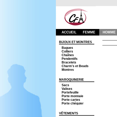
ACCUEIL
FEMME
HOMME
BIJOUX ET MONTRES
Bagues
Colliers
Chaînes
Pendentifs
Bracelets
Charm's et Beads
Montres
MAROQUINERIE
Sacs
Valises
Portefeuille
Porte monnaie
Porte cartes
Porte chéquier
VÊTEMENTS