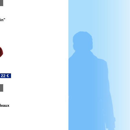
in"
22 €
deaux