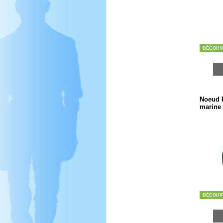
DÉCOUV
Noeud P
marine
DÉCOUV