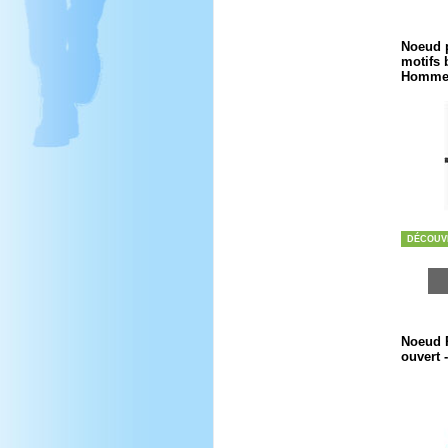
Noeud p
motifs 
Homm
DÉCOUV
Noeud 
ouvert