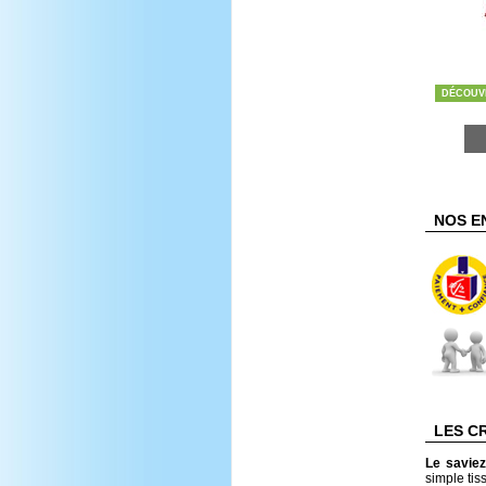
DÉCOUV
NOS E
LES C
Le savie
simple tis