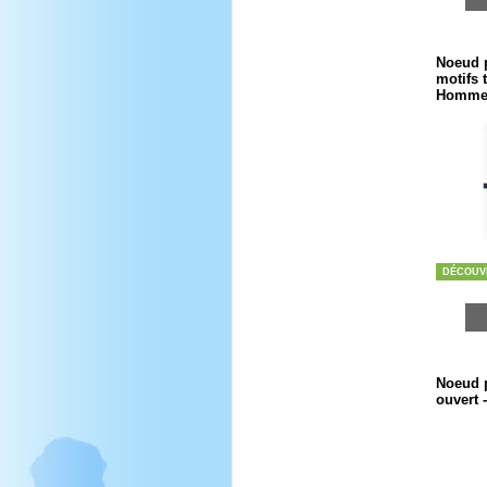
Noeud p
motifs 
Homm
DÉCOUV
Noeud p
ouvert