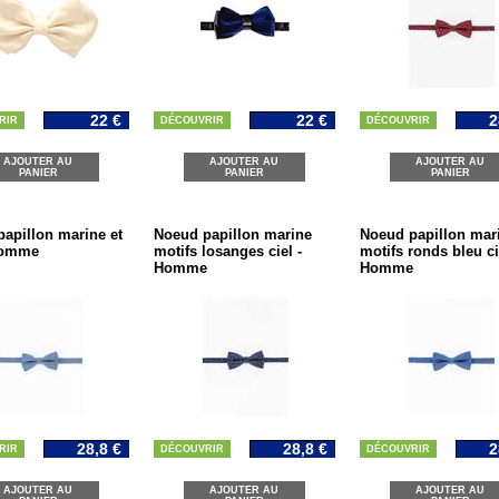
22 €
22 €
2
RIR
DÉCOUVRIR
DÉCOUVRIR
AJOUTER AU
AJOUTER AU
AJOUTER AU
PANIER
PANIER
PANIER
apillon marine et
Noeud papillon marine
Noeud papillon mar
 Homme
motifs losanges ciel -
motifs ronds bleu ci
Homme
Homme
28,8 €
28,8 €
2
RIR
DÉCOUVRIR
DÉCOUVRIR
AJOUTER AU
AJOUTER AU
AJOUTER AU