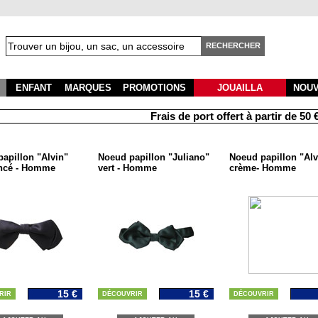
RECHERCHER
ENFANT
MARQUES
PROMOTIONS
JOUAILLA
NOU
Frais de port offert à partir de 50 € d'
apillon "Alvin"
Noeud papillon "Juliano"
Noeud papillon "Alv
oncé - Homme
vert - Homme
crème- Homme
15 €
15 €
RIR
DÉCOUVRIR
DÉCOUVRIR