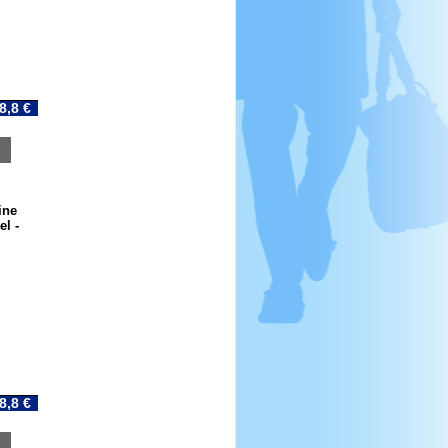
8,8 €
ine
el -
8,8 €