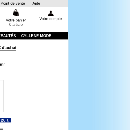
Point de vente
Aide
Votre compte
Votre panier
0 article
VEAUTÉS
CYLLENE MODE
achats
Livraison sous 48 heures par colissimo avec suivi
E
in"
20 €