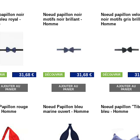
apillon noir
Noeud papillon noir
Noeud papillon velo
bleu royal -
motifs noir brillant -
noir motifs gris brill
e
Homme
Homme
31,68 €
31,68 €
31
RIR
DÉCOUVRIR
DÉCOUVRIR
AJOUTER AU
AJOUTER AU
AJOUTER AU
PANIER
PANIER
PANIER
Papillon rouge
Noeud Papillon bleu
Noeud papillon "Tib
 - Homme
marine ouvert - Homme
bleu - Homme