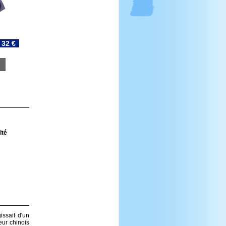
32 €
ité
issait d'un
eur chinois