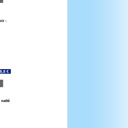
ir -
8,8 €
 natté