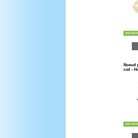
DÉCOUV
Noeud p
ciel -
DÉCOUV