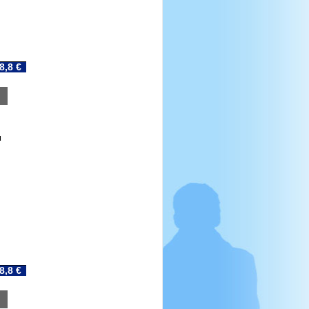
8,8 €
u
8,8 €