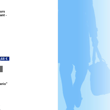
urs
ant -
,68 €
erio"