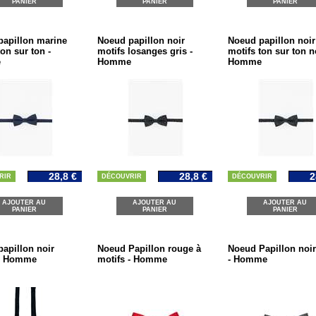
PANIER
PANIER
PANIER
apillon marine
Noeud papillon noir
Noeud papillon noir
ton sur ton -
motifs losanges gris -
motifs ton sur ton no
e
Homme
Homme
28,8 €
28,8 €
2
RIR
DÉCOUVRIR
DÉCOUVRIR
AJOUTER AU
AJOUTER AU
AJOUTER AU
PANIER
PANIER
PANIER
apillon noir
Noeud Papillon rouge à
Noeud Papillon noir
 - Homme
motifs - Homme
- Homme