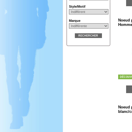
Style/Motif
Noeud p
Marque
Homm
RECHERCHER
DÉCOUV
Noeud p
blanc/