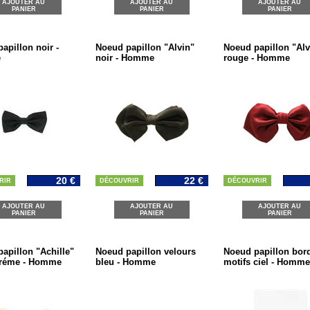
AJOUTER AU
AJOUTER AU
AJOUTER AU
PANIER
PANIER
PANIER
apillon noir -
Noeud papillon "Alvin"
Noeud papillon "Alv
e
noir - Homme
rouge - Homme
20 €
22 €
RIR
DÉCOUVRIR
DÉCOUVRIR
AJOUTER AU
AJOUTER AU
AJOUTER AU
PANIER
PANIER
PANIER
apillon "Achille"
Noeud papillon velours
Noeud papillon bor
créme - Homme
bleu - Homme
motifs ciel - Homme