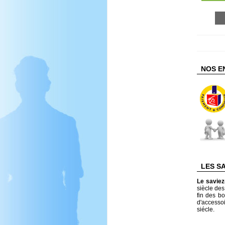
NOS E
LES S
Le savie
siècle de
fin des bo
d'accesso
siécle.