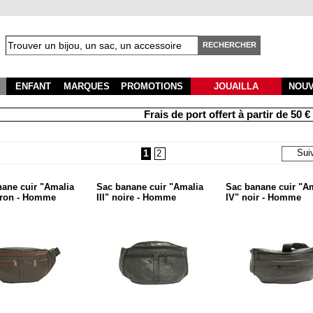
RECHERCHER
ENFANT
MARQUES
PROMOTIONS
JOUAILLA
NOU
Frais de port offert à partir de 50 € d'ach
1
Sui
2
ane cuir "Amalia
Sac banane cuir "Amalia
Sac banane cuir "A
rron - Homme
III" noire - Homme
IV" noir - Homme