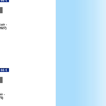
66 €
uir -
2027)
66 €
ir -
5)