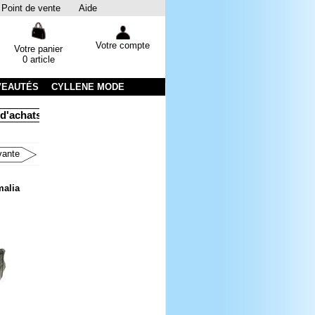
Point de vente
Aide
Votre compte
Votre panier
0 article
VEAUTÉS
CYLLENE MODE
ats
Livraison sous 48 heures par colissimo avec suivi
Emba
vante
malia