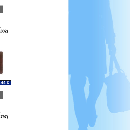
-
1892)
144 €
-
1797)