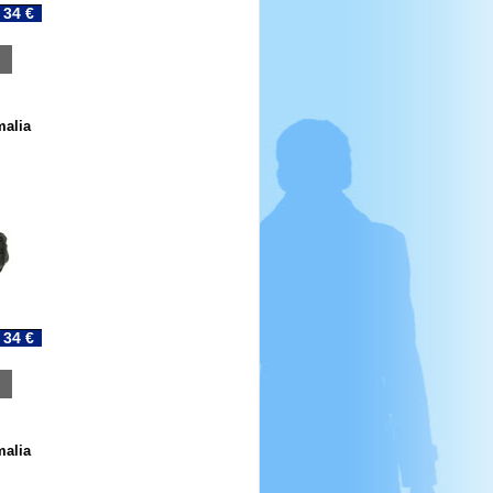
34 €
malia
34 €
malia