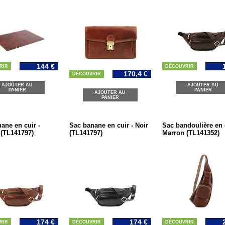
144 €
RIR
DÉCOUVRIR
170,4 €
DÉCOUVRIR
AJOUTER AU
AJOUTER AU
PANIER
PANIER
AJOUTER AU
PANIER
ane en cuir -
Sac banane en cuir - Noir
Sac bandoulière en c
(TL141797)
(TL141797)
Marron (TL141352)
174 €
174 €
RIR
DÉCOUVRIR
DÉCOUVRIR