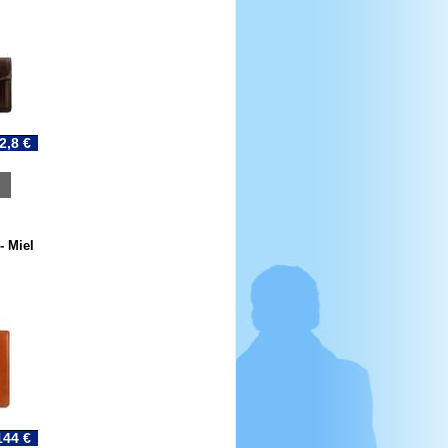
2,8 €
- Miel
144 €