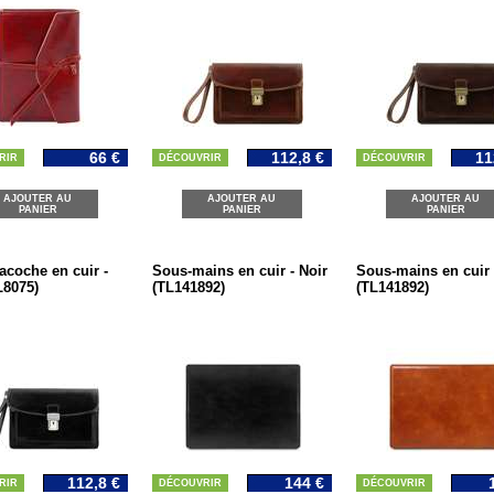
66 €
112,8 €
11
RIR
DÉCOUVRIR
DÉCOUVRIR
AJOUTER AU
AJOUTER AU
AJOUTER AU
PANIER
PANIER
PANIER
acoche en cuir -
Sous-mains en cuir - Noir
Sous-mains en cuir 
L8075)
(TL141892)
(TL141892)
112,8 €
144 €
RIR
DÉCOUVRIR
DÉCOUVRIR