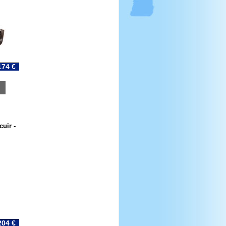
174 €
uir -
204 €