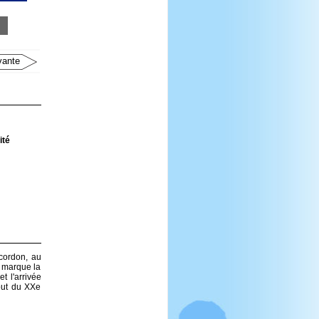
vante
ité
 cordon, au
 marque la
t l'arrivée
ébut du XXe