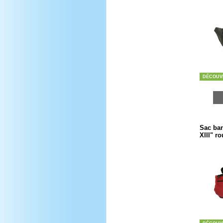
DÉCOUV
Sac ban
XIII" r