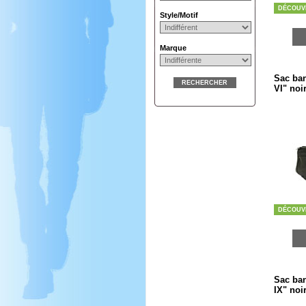
DÉCOUV
Style/Motif
Marque
Sac ban
RECHERCHER
VI" noi
DÉCOUV
Sac ban
IX" noi