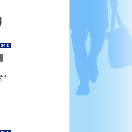
34 €
uir -
)