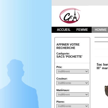
ACCUEIL
FEMME
HOMME
AFFINER VOTRE
RECHERCHE
Catégorie:
SACS 'POCHETTE'
Sac ban
Prix:
III" ma
Couleur:
Matériaux:
Pierre: