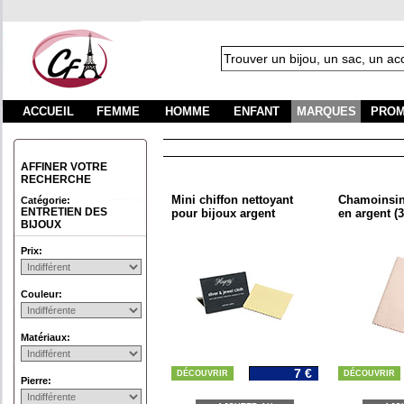
ACCUEIL
FEMME
HOMME
ENFANT
MARQUES
PROM
AFFINER VOTRE
RECHERCHE
Mini chiffon nettoyant
Chamoinsin
Catégorie:
ENTRETIEN DES
pour bijoux argent
en argent (
BIJOUX
Prix:
Couleur:
Matériaux:
7 €
DÉCOUVRIR
DÉCOUVRIR
Pierre: