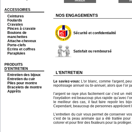
PANIER
P
ACCESSOIRES
NOS ENGAGEMENTS
Ceintures
Foulards
Cravates
Pinces à cravate
Boutons de
Sécurité et confidentialité
manchettes
Attache-cheveux
Porte-clefs
Ecrins et coffres
Satisfait ou remboursé
Parapluies
PRODUITS
D'ENTRETIEN
L'ENTRETIEN
Entretien des bijoux
Entretien du cuir
Le saviez-vous:
L'or blanc, comme l'argent, pe
Piles pour montre
repolissage annuel ou bi-annuel, alors que l’or ja
Bracelets de montre
Apprêts
l’argent se raye plus facilement car c’est un mé
l'oxydation est beaucoup plus rapide qu’avec l’o
le meilleur des cas, il faut faire repolir les 
Cependant, beaucoup de personnes apprécient l’as
L’entretien du cuir vous permet de conserver vos 
c’est de la peau animale qui a été traitée pour 
colorer et pour finir des fixateurs pour la protéger.