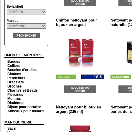
AJOUTER AU
AJO
PANIER
P
Style/Motif
Chiffon nettoyant pour
Nettoyant p
Marque
bijoux en argent
naturelle (1
RECHERCHER
BIJOUX ET MONTRES
Bagues
Colliers
Boucles d'oreilles
Chaînes
18 €
DÉCOUVRIR
DÉCOUVRIR
Pendentifs
Bracelets
Broches
AJOUTER AU
AJO
Charm's et Beads
PANIER
P
Piercings
Montres
Diadèmes
Bijoux pour portable
Nettoyant pour bijoux en
Nettoyant p
Anneaux pour foulard
argent (236 ml)
perles de na
MAROQUINERIE
Sacs