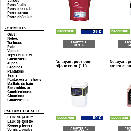
Valises
Portefeuille
Porte monnaie
Porte cartes
Porte chéquier
VÊTEMENTS
29 €
DÉCOUVRIR
DÉCOUVRIR
Gilet
Robes
Tuniques
AJOUTER AU
AJO
PANIER
P
Pulls
Vestes
Tops / Bustiers
Chemisiers
Nettoyant pour pour
Nettoyant p
Jupes
bijoux en or (1 L)
argent et ar
Leggings
Pantalons
Jeans
Pantacourts - shorts
Maillots de bain
Ensembles et
Combinaisons.
Chemises
Chaussettes
PARFUM ET BEAUTÉ
Eaux de parfum
59 €
DÉCOUVRIR
DÉCOUVRIR
Eaux de toilette
Rouge à lèvres
AJOUTER AU
AJO
Vernis à ongles