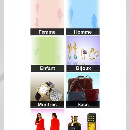
Femme
Homme
Enfant
Bijoux
Montres
Sacs