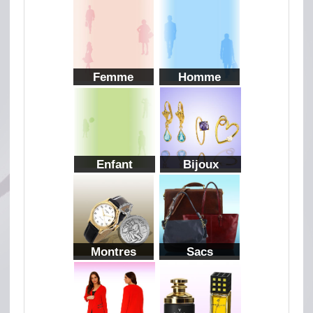
Femme
Homme
Enfant
Bijoux
Montres
Sacs