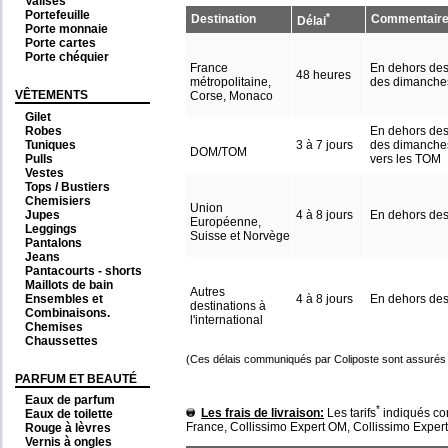
Valises
Portefeuille
*
Destination
Commentair
Délai
Porte monnaie
Porte cartes
Porte chéquier
France
En dehors des 
48 heures
métropolitaine,
des dimanche
VÊTEMENTS
Corse, Monaco
Gilet
Robes
En dehors des 
Tuniques
3 à 7 jours
des dimanches,
DOM/TOM
Pulls
vers les TOM
Vestes
Tops / Bustiers
Chemisiers
Union
Jupes
4 à 8 jours
En dehors des 
Européenne,
Leggings
Suisse et Norvège
Pantalons
Jeans
Pantacourts - shorts
Maillots de bain
Autres
Ensembles et
4 à 8 jours
En dehors des 
destinations à
Combinaisons.
l'international
Chemises
Chaussettes
(Ces délais communiqués par Coliposte sont assuré
PARFUM ET BEAUTÉ
Eaux de parfum
*
Les frais de livraison:
Les tarifs
indiqués cor
Eaux de toilette
France, Collissimo Expert OM, Collissimo Expert 
Rouge à lèvres
Vernis à ongles