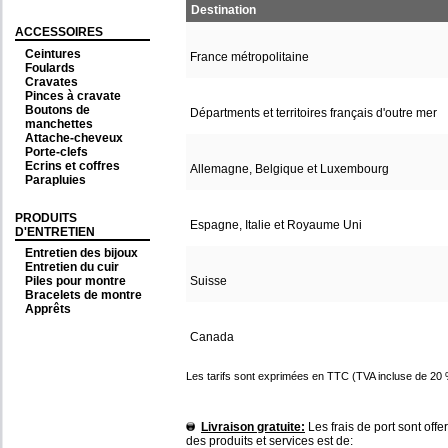
Destination
ACCESSOIRES
Ceintures
France métropolitaine
Foulards
Cravates
Pinces à cravate
Boutons de
Départments et territoires français d'outre mer
manchettes
Attache-cheveux
Porte-clefs
Ecrins et coffres
Allemagne, Belgique et Luxembourg
Parapluies
PRODUITS
Espagne, Italie et Royaume Uni
D'ENTRETIEN
Entretien des bijoux
Entretien du cuir
Piles pour montre
Suisse
Bracelets de montre
Apprêts
Canada
Les tarifs sont exprimées en TTC (TVA incluse de 20 
Livraison gratuite:
Les frais de port sont of
des produits et services est de: