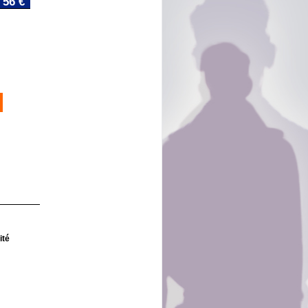
56 €
ité