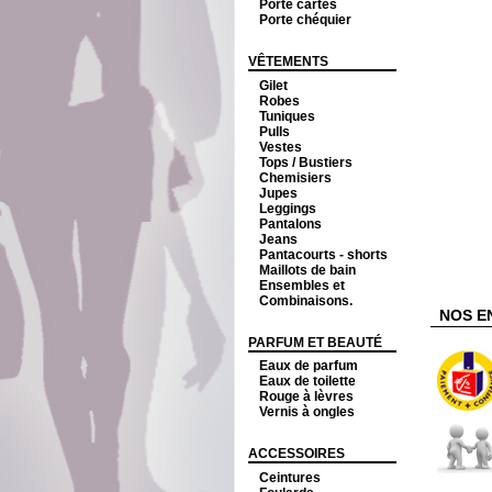
Porte cartes
Porte chéquier
VÊTEMENTS
Gilet
Robes
Tuniques
Pulls
Vestes
Tops / Bustiers
Chemisiers
Jupes
Leggings
Pantalons
Jeans
Pantacourts - shorts
Maillots de bain
Ensembles et
Combinaisons.
NOS E
PARFUM ET BEAUTÉ
Eaux de parfum
Eaux de toilette
Rouge à lèvres
Vernis à ongles
ACCESSOIRES
Ceintures