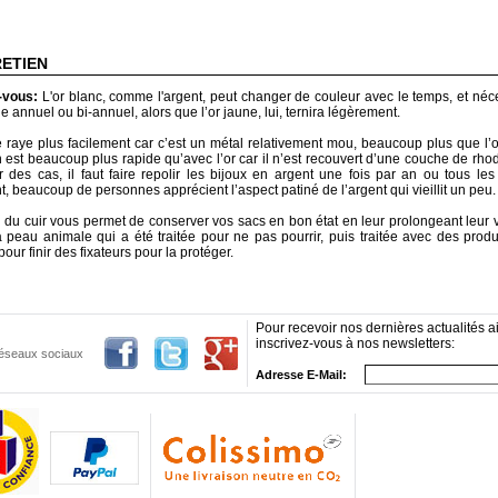
RETIEN
z-vous:
L'or blanc, comme l'argent, peut changer de couleur avec le temps, et néc
e annuel ou bi-annuel, alors que l’or jaune, lui, ternira légèrement.
e raye plus facilement car c’est un métal relativement mou, beaucoup plus que l’o
n est beaucoup plus rapide qu’avec l’or car il n’est recouvert d’une couche de rh
r des cas, il faut faire repolir les bijoux en argent une fois par an ou tous le
 beaucoup de personnes apprécient l’aspect patiné de l’argent qui vieillit un peu.
n du cuir vous permet de conserver vos sacs en bon état en leur prolongeant leur vi
a peau animale qui a été traitée pour ne pas pourrir, puis traitée avec des produ
pour finir des fixateurs pour la protéger.
Pour recevoir nos dernières actualités ai
inscrivez-vous à nos newsletters:
 réseaux sociaux
Adresse E-Mail: