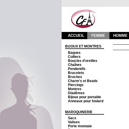
ACCUEIL
FEMME
HOMME
BIJOUX ET MONTRES
Bagues
Colliers
Boucles d'oreilles
Chaînes
Pendentifs
Bracelets
Broches
Charm's et Beads
Piercings
Montres
Diadèmes
Bijoux pour portable
Anneaux pour foulard
MAROQUINERIE
Sacs
Valises
Porte monnaie