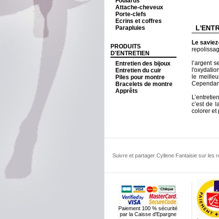
Foulards
Attache-cheveux
Porte-clefs
Ecrins et coffres
L'ENT
Parapluies
Le savie
PRODUITS
repolissag
D'ENTRETIEN
l’argent s
Entretien des bijoux
l'oxydatio
Entretien du cuir
le meilleu
Piles pour montre
Cependant,
Bracelets de montre
Apprêts
L’entretie
c’est de l
colorer et 
Suivre et partager Cyllene Fantaisie sur les
Paiement 100 % sécurité
par la Caisse d'Epargne