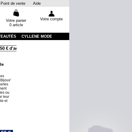
Point de vente
Aide
Votre compte
Votre panier
0 article
VEAUTÉS
CYLLENE MODE
0 € d'achats
Livraison sous 48 heures par colissimo avec suiv
de
les
iBijoux'
erles
ment
les ou
r leur
le et