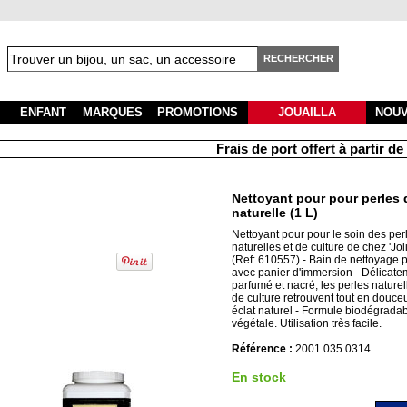
RECHERCHER
ENFANT
MARQUES
PROMOTIONS
JOUAILLA
NOU
Frais de port offert à partir de 5
Nettoyant pour pour perles 
naturelle (1 L)
Nettoyant pour pour le soin des per
naturelles et de culture de chez 'Jol
(Ref: 610557) - Bain de nettoyage p
avec panier d'immersion - Délicate
parfumé et nacré, les perles naturel
de culture retrouvent tout en douceu
éclat naturel - Formule biodégradab
végétale. Utilisation très facile.
Référence :
2001.035.0314
En stock