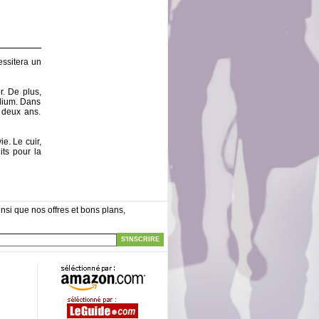
essitera un
r. De plus,
odium. Dans
s deux ans.
e. Le cuir,
its pour la
nsi que nos offres et bons plans,
S'INSCRIRE