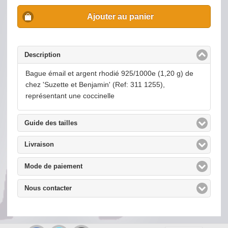
Ajouter au panier
Description
click to collapse contents
Bague émail et argent rhodié 925/1000e (1,20 g) de
chez 'Suzette et Benjamin' (Ref: 311 1255),
représentant une coccinelle
Guide des tailles
click to expand contents
Livraison
click to expand contents
Mode de paiement
click to expand contents
Nous contacter
click to expand contents