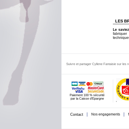
LES B
Le savie
fabriquer
technique
Suivre et partager Cyllene Fantaisie sur les
Paiement 100 % sécurité
par la Caisse d'Epargne
'
Contact
Nos engagements