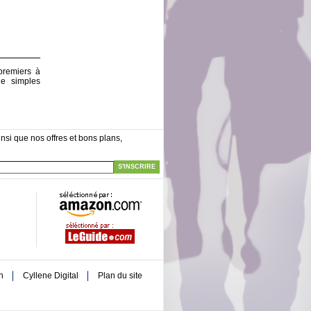
premiers à
de simples
nsi que nos offres et bons plans,
S'INSCRIRE
n
Cyllene Digital
Plan du site