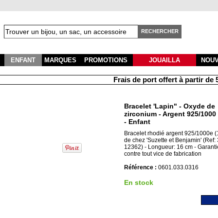
RECHERCHER
ENFANT
MARQUES
PROMOTIONS
JOUAILLA
NOU
Frais de port offert à partir de 50
Bracelet 'Lapin" - Oxyde de
zirconium - Argent 925/1000
- Enfant
Bracelet rhodié argent 925/1000e (
de chez 'Suzette et Benjamin' (Ref:
12362) - Longueur: 16 cm - Garanti
contre tout vice de fabrication
Référence :
0601.033.0316
En stock