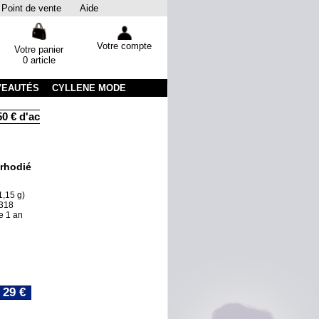
Point de vente
Aide
Votre compte
Votre panier
0 article
VEAUTÉS
CYLLENE MODE
 € d'achats
Livraison sous 48 heures par colissimo avec suivi
 rhodié
1,15 g)
 318
e 1 an
29 €