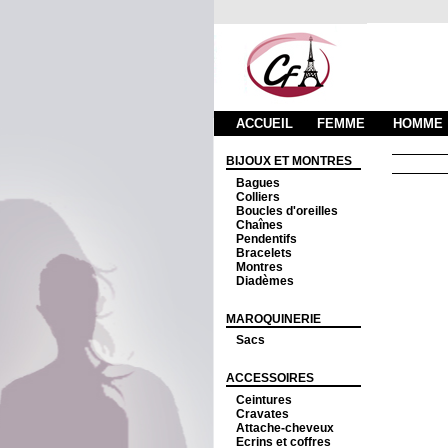
ACCUEIL
FEMME
HOMME
BIJOUX ET MONTRES
Bagues
Colliers
Boucles d'oreilles
Chaînes
Pendentifs
Bracelets
Montres
Diadèmes
MAROQUINERIE
Sacs
ACCESSOIRES
Ceintures
Cravates
Attache-cheveux
Ecrins et coffres