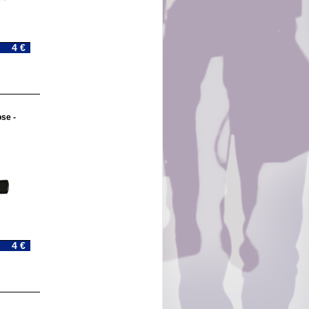
4 €
se -
4 €