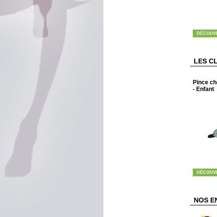
DÉCOUV
LES C
Pince ch
- Enfant
DÉCOUV
NOS E