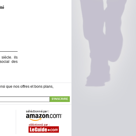
ité
iècle. ils
social des
nsi que nos offres et bons plans,
S'INSCRIRE