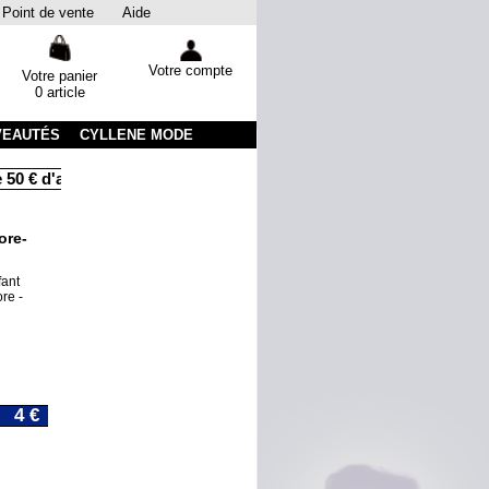
Point de vente
Aide
Votre compte
Votre panier
0 article
VEAUTÉS
CYLLENE MODE
50 € d'achats
Livraison sous 48 heures par colissimo avec sui
ore-
fant
re -
4 €