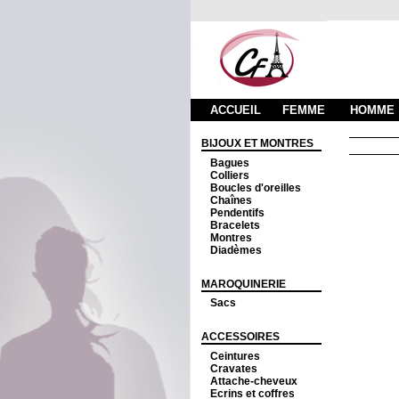
ACCUEIL
FEMME
HOMME
BIJOUX ET MONTRES
Bagues
Colliers
Boucles d'oreilles
Chaînes
Pendentifs
Bracelets
Montres
Diadèmes
MAROQUINERIE
Sacs
ACCESSOIRES
Ceintures
Cravates
Attache-cheveux
Ecrins et coffres