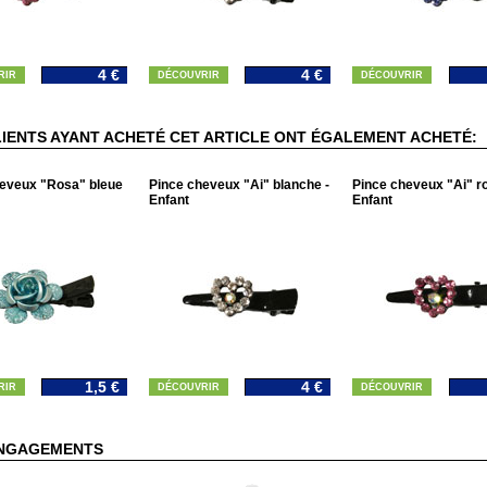
4 €
4 €
RIR
DÉCOUVRIR
DÉCOUVRIR
LIENTS AYANT ACHETÉ CET ARTICLE ONT ÉGALEMENT ACHETÉ:
eveux "Rosa" bleue
Pince cheveux "Ai" blanche -
Pince cheveux "Ai" ro
Enfant
Enfant
1,5 €
4 €
RIR
DÉCOUVRIR
DÉCOUVRIR
NGAGEMENTS