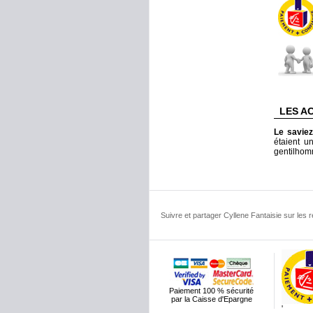
LES A
Le savie
étaient u
gentilhom
Suivre et partager Cyllene Fantaisie sur les
Paiement 100 % sécurité
par la Caisse d'Epargne
'