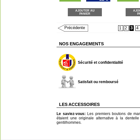
AJOUTER AU
AJO
PANIER
P
Précédente
3
1
2
4
NOS ENGAGEMENTS
Sécurité et confidentialité
Satisfait ou remboursé
LES ACCESSOIRES
Le saviez-vous:
Les premiers boutons de manc
étaient une originale alternative à la dentel
gentilhommes.