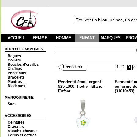
ACCUEIL
FEMME
HOMME
ENFANT
MARQUES
PROM
BIJOUX ET MONTRES
Frai
Bagues
Colliers
Boucles d'oreilles
Précédente
3
1
2
4
Chaînes
Pendentifs
Bracelets
Montres
Pendentif émail argent
Pendentif a
Diadèmes
925/1000 rhodié - Blanc -
en forme d
Enfant
(31610453)
MAROQUINERIE
Sacs
ACCESSOIRES
Ceintures
Cravates
Attache-cheveux
Ecrins et coffres