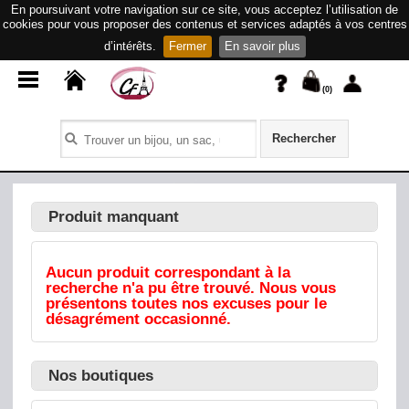
En poursuivant votre navigation sur ce site, vous acceptez l’utilisation de
cookies pour vous proposer des contenus et services adaptés à vos centres
d’intérêts.
Fermer
En savoir plus
(
0
)
Rechercher
Produit manquant
Aucun produit correspondant à la
recherche n'a pu être trouvé. Nous vous
présentons toutes nos excuses pour le
désagrément occasionné.
Nos boutiques