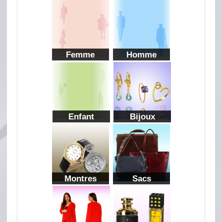
Femme
Homme
Enfant
Bijoux
Montres
Sacs