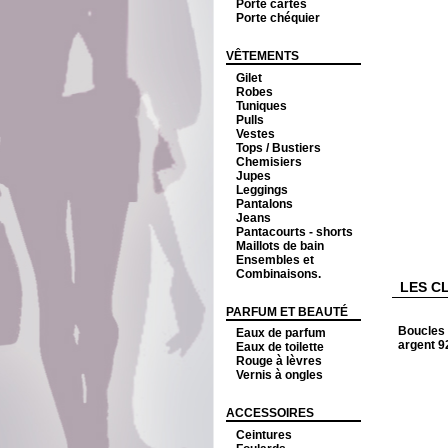
Porte cartes
Porte chéquier
VÊTEMENTS
Gilet
Robes
Tuniques
Pulls
Vestes
Tops / Bustiers
Chemisiers
Jupes
Leggings
Pantalons
Jeans
Pantacourts - shorts
Maillots de bain
Ensembles et
Combinaisons.
LES C
PARFUM ET BEAUTÉ
Boucles 
Eaux de parfum
argent 9
Eaux de toilette
Rouge à lèvres
Vernis à ongles
ACCESSOIRES
Ceintures