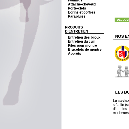
Foulards
Attache-cheveux
Porte-clefs
Ecrins et coffres
Parapluies
DÉCOUV
PRODUITS
D'ENTRETIEN
NOS E
Entretien des bijoux
Entretien du cuir
Piles pour montre
Bracelets de montre
Apprêts
LES B
Le savie
stéatite (s
d'oreille
modernes