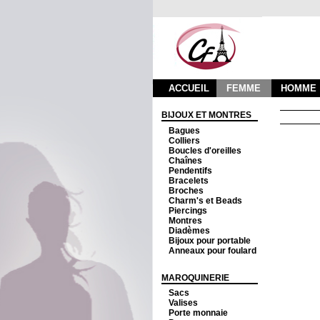
ACCUEIL
FEMME
HOMME
BIJOUX ET MONTRES
Bagues
Colliers
Boucles d'oreilles
Chaînes
Pendentifs
Bracelets
Broches
Charm's et Beads
Piercings
Montres
Diadèmes
Bijoux pour portable
Anneaux pour foulard
MAROQUINERIE
Sacs
Valises
Porte monnaie