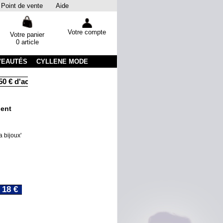
Point de vente
Aide
Votre compte
Votre panier
0 article
VEAUTÉS
CYLLENE MODE
 € d'achats
Livraison sous 48 heures par colissimo avec suivi
gent
 bijoux'
18 €