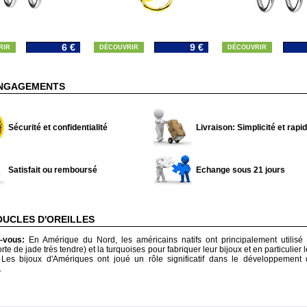
6 €
9 €
RIR
DÉCOUVRIR
DÉCOUVRIR
NGAGEMENTS
Sécurité et confidentialité
Livraison: Simplicité et rapid
Satisfait ou remboursé
Echange sous 21 jours
OUCLES D'OREILLES
z-vous:
En Amérique du Nord, les américains natifs ont principalement utilisé 
orte de jade très tendre) et la turquoises pour fabriquer leur bijoux et en particulier
s. Les bijoux d'Amériques ont joué un rôle significatif dans le développement 
.