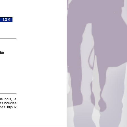
13 €
ité
le bois, la
 les boucles
des bijoux