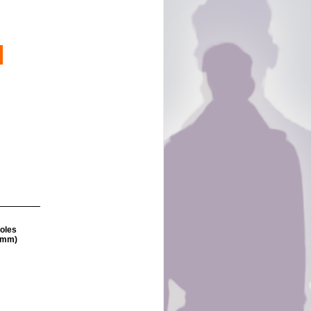
éoles
 mm)