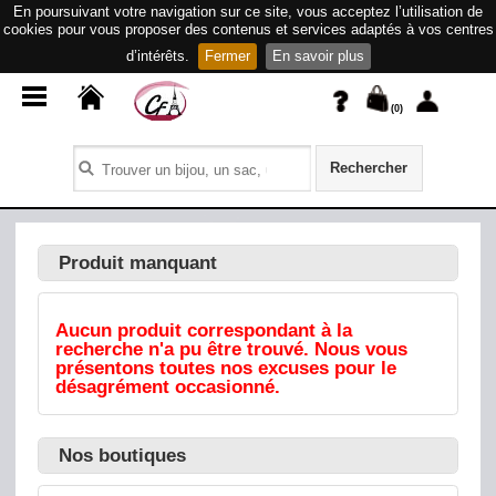
En poursuivant votre navigation sur ce site, vous acceptez l’utilisation de
cookies pour vous proposer des contenus et services adaptés à vos centres
d’intérêts.
Fermer
En savoir plus
(
0
)
Rechercher
Produit manquant
Aucun produit correspondant à la
recherche n'a pu être trouvé. Nous vous
présentons toutes nos excuses pour le
désagrément occasionné.
Nos boutiques