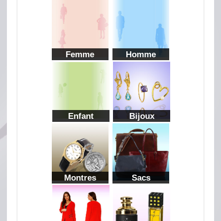
Femme
Homme
Enfant
Bijoux
Montres
Sacs