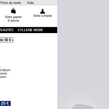
Point de vente
Aide
Votre compte
Votre panier
0 article
VEAUTÉS
CYLLENE MODE
e 50 € d'achats
Livraison sous 48 heures par colissimo avec s
é
 bijoux'
heval -
ueur:
25 €