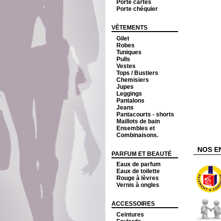
Porte cartes
Porte chéquier
VÊTEMENTS
Gilet
Robes
Tuniques
Pulls
Vestes
Tops / Bustiers
Chemisiers
Jupes
Leggings
Pantalons
Jeans
Pantacourts - shorts
Maillots de bain
Ensembles et
Combinaisons.
NOS E
PARFUM ET BEAUTÉ
Eaux de parfum
Eaux de toilette
Rouge à lèvres
Vernis à ongles
ACCESSOIRES
Ceintures