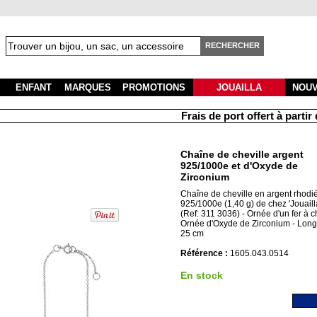
RECHERCHER
ENFANT
MARQUES
PROMOTIONS
JOUAILLA
NOU
Frais de port offert à partir d
Chaîne de cheville argent
925/1000e et d'Oxyde de
Zirconium
Chaîne de cheville en argent rhodi
925/1000e (1,40 g) de chez 'Jouailla
(Ref: 311 3036) - Ornée d'un fer à c
Ornée d'Oxyde de Zirconium - Long
25 cm
Référence :
1605.043.0514
En stock