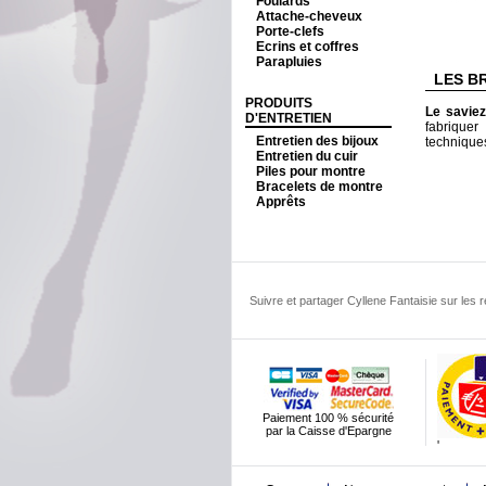
Foulards
Attache-cheveux
Porte-clefs
Ecrins et coffres
Parapluies
LES B
PRODUITS
Le savie
D'ENTRETIEN
fabriquer
Entretien des bijoux
technique
Entretien du cuir
Piles pour montre
Bracelets de montre
Apprêts
Suivre et partager Cyllene Fantaisie sur les
Paiement 100 % sécurité
par la Caisse d'Epargne
'