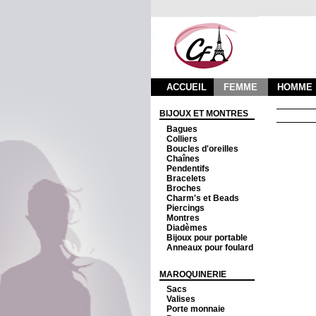
ACCUEIL
FEMME
HOMME
BIJOUX ET MONTRES
Bagues
Colliers
Boucles d'oreilles
Chaînes
Pendentifs
Bracelets
Broches
Charm's et Beads
Piercings
Montres
Diadèmes
Bijoux pour portable
Anneaux pour foulard
MAROQUINERIE
Sacs
Valises
Porte monnaie