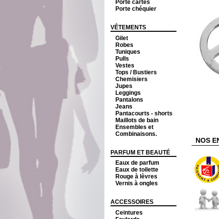
Porte cartes
Porte chéquier
VÊTEMENTS
Gilet
Robes
Tuniques
Pulls
Vestes
Tops / Bustiers
Chemisiers
Jupes
Leggings
Pantalons
Jeans
Pantacourts - shorts
Maillots de bain
Ensembles et
Combinaisons.
NOS E
PARFUM ET BEAUTÉ
Eaux de parfum
Eaux de toilette
Rouge à lèvres
Vernis à ongles
ACCESSOIRES
Ceintures