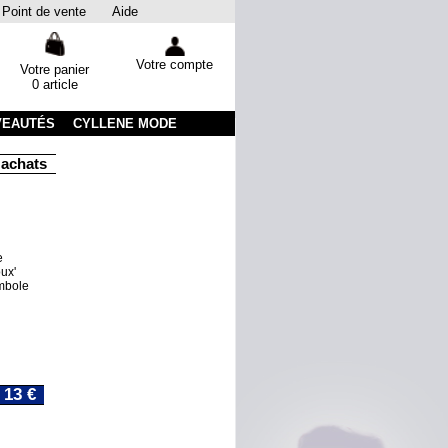
Point de vente
Aide
Votre compte
Votre panier
0 article
VEAUTÉS
CYLLENE MODE
chats
Livraison sous 48 heures par colissimo avec suivi
Em
e
ux'
ymbole
13 €