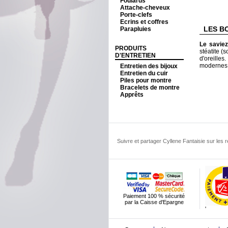
Foulards
Attache-cheveux
Porte-clefs
Ecrins et coffres
LES B
Parapluies
Le savie
PRODUITS
stéatite (s
D'ENTRETIEN
d'oreille
modernes
Entretien des bijoux
Entretien du cuir
Piles pour montre
Bracelets de montre
Apprêts
Suivre et partager Cyllene Fantaisie sur les
Paiement 100 % sécurité
par la Caisse d'Epargne
'