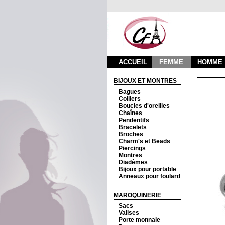
ACCUEIL
FEMME
HOMME
BIJOUX ET MONTRES
Bagues
Colliers
Boucles d'oreilles
Chaînes
Pendentifs
Bracelets
Broches
Charm's et Beads
Piercings
Montres
Diadèmes
Bijoux pour portable
Anneaux pour foulard
MAROQUINERIE
Sacs
Valises
Porte monnaie