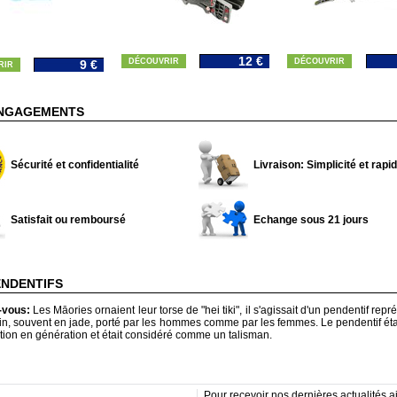
12 €
DÉCOUVRIR
DÉCOUVRIR
9 €
RIR
NGAGEMENTS
Sécurité et confidentialité
Livraison: Simplicité et rapid
Satisfait ou remboursé
Echange sous 21 jours
ENDENTIFS
-vous:
Les Māories ornaient leur torse de "hei tiki", il s'agissait d'un pendentif rep
n, souvent en jade, porté par les hommes comme par les femmes. Le pendentif éta
ion en génération et était considéré comme un talisman.
Pour recevoir nos dernières actualités ai