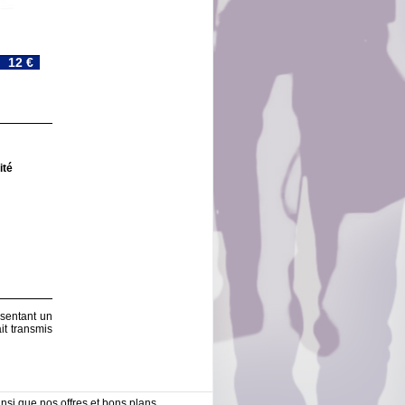
12 €
ité
résentant un
it transmis
nsi que nos offres et bons plans,