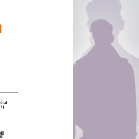
tal -
1)