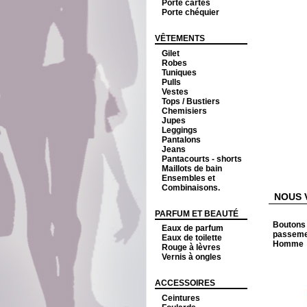
Porte cartes
Porte chéquier
VÊTEMENTS
Gilet
Robes
Tuniques
Pulls
Vestes
Tops / Bustiers
Chemisiers
Jupes
Leggings
Pantalons
Jeans
Pantacourts - shorts
Maillots de bain
Ensembles et
Combinaisons.
NOUS 
PARFUM ET BEAUTÉ
Boutons
Eaux de parfum
passemen
Eaux de toilette
Homme
Rouge à lèvres
Vernis à ongles
ACCESSOIRES
Ceintures