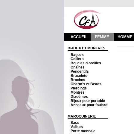
ACCUEIL
FEMME
HOMME
BIJOUX ET MONTRES
Bagues
Colliers
Boucles d'oreilles
Chaînes
Pendentifs
Bracelets
Broches
Charm's et Beads
Piercings
Montres
Diadèmes
Bijoux pour portable
Anneaux pour foulard
MAROQUINERIE
Sacs
Valises
Porte monnaie