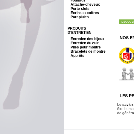
Foulards
Attache-cheveux
Porte-clefs
Ecrins et coffres
Parapluies
DÉCOUV
PRODUITS
D'ENTRETIEN
NOS E
Entretien des bijoux
Entretien du cuir
Piles pour montre
Bracelets de montre
Apprêts
LES P
Le saviez
être humai
de générat