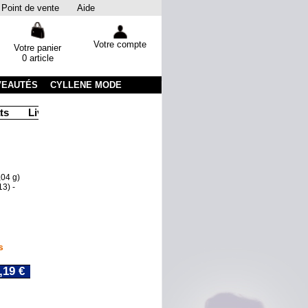
Point de vente
Aide
Votre compte
Votre panier
0 article
VEAUTÉS
CYLLENE MODE
Livraison sous 48 heures par colissimo avec suivi
Emballa
,04 g)
13) -
s
,19 €