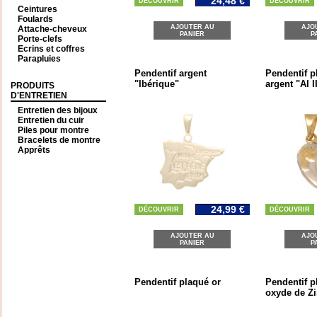
24,48 €
DÉCOUVRIR
DÉCOUVRIR
Ceintures
Foulards
AJOUTER AU
AJO
Attache-cheveux
PANIER
P
Porte-clefs
Ecrins et coffres
Parapluies
Pendentif argent
Pendentif p
"Ibérique"
argent "AI II
PRODUITS
D'ENTRETIEN
Entretien des bijoux
Entretien du cuir
Piles pour montre
Bracelets de montre
Apprêts
24,99 €
DÉCOUVRIR
DÉCOUVRIR
AJOUTER AU
AJO
PANIER
P
Pendentif plaqué or
Pendentif p
oxyde de Z