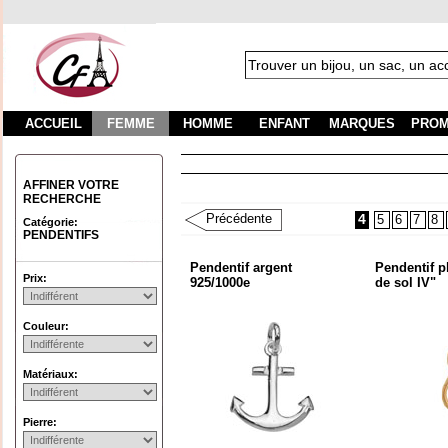
ACCUEIL
FEMME
HOMME
ENFANT
MARQUES
PROM
Fra
AFFINER VOTRE
RECHERCHE
Précédente
4
5
6
7
8
Catégorie:
PENDENTIFS
Pendentif argent
Pendentif p
Prix:
925/1000e
de sol IV"
Couleur:
Matériaux:
Pierre: