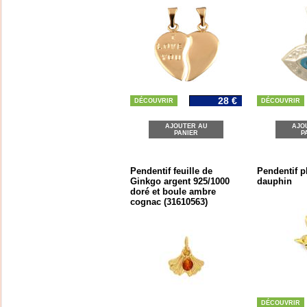
28 €
DÉCOUVRIR
DÉCOUVRIR
AJOUTER AU
AJO
PANIER
P
Pendentif feuille de
Pendentif p
Ginkgo argent 925/1000
dauphin
doré et boule ambre
cognac (31610563)
DÉCOUVRIR