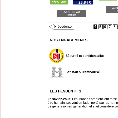
28,84 €
DÉCOUVRIR
AJO
P
AJOUTER AU
PANIER
Précédente
4
5
6
7
8
NOS ENGAGEMENTS
Sécurité et confidentialité
Satisfait ou remboursé
LES PENDENTIFS
Le saviez-vous:
Les Māories ornaient leur torse d
être humain, souvent en jade, porté par les hom
de génération en génération et était considéré 