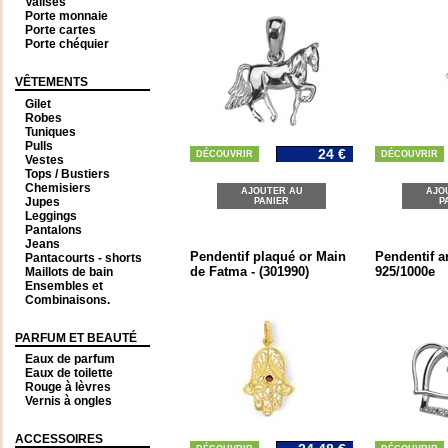
Valises
Porte monnaie
Porte cartes
Porte chéquier
VÊTEMENTS
Gilet
Robes
Tuniques
Pulls
24 €
DÉCOUVRIR
DÉCOUVRIR
Vestes
Tops / Bustiers
Chemisiers
AJOUTER AU
AJO
Jupes
PANIER
P
Leggings
Pantalons
Jeans
Pendentif plaqué or Main
Pendentif a
Pantacourts - shorts
de Fatma - (301990)
925/1000e
Maillots de bain
Ensembles et
Combinaisons.
PARFUM ET BEAUTÉ
Eaux de parfum
Eaux de toilette
Rouge à lèvres
Vernis à ongles
ACCESSOIRES