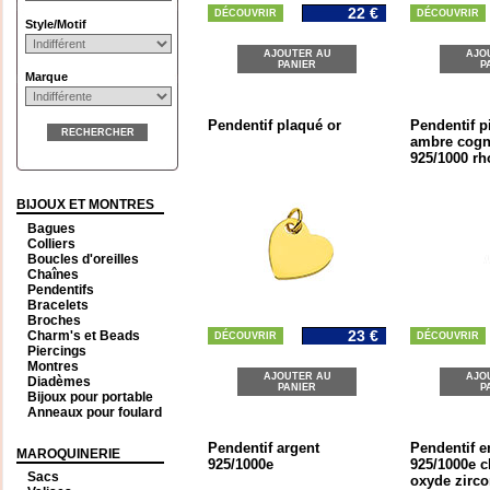
22 €
DÉCOUVRIR
DÉCOUVRIR
Style/Motif
AJOUTER AU
AJO
PANIER
P
Marque
Pendentif plaqué or
Pendentif p
RECHERCHER
ambre cogna
925/1000 rh
BIJOUX ET MONTRES
Bagues
Colliers
Boucles d'oreilles
Chaînes
Pendentifs
Bracelets
Broches
23 €
Charm's et Beads
DÉCOUVRIR
DÉCOUVRIR
Piercings
Montres
AJOUTER AU
AJO
Diadèmes
PANIER
P
Bijoux pour portable
Anneaux pour foulard
Pendentif argent
Pendentif e
MAROQUINERIE
925/1000e
925/1000e c
Sacs
oxyde zirc