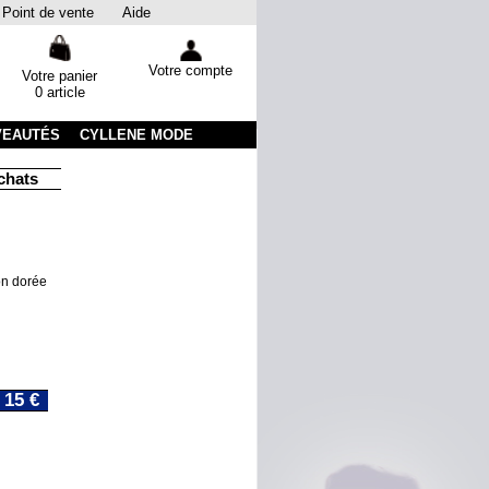
Point de vente
Aide
Votre compte
Votre panier
0 article
VEAUTÉS
CYLLENE MODE
ats
Livraison sous 48 heures par colissimo avec suivi
Emba
ion dorée
15 €