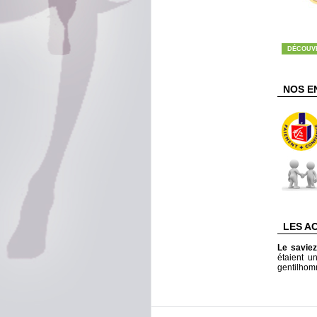
DÉCOUV
NOS E
LES A
Le savie
étaient u
gentilhom