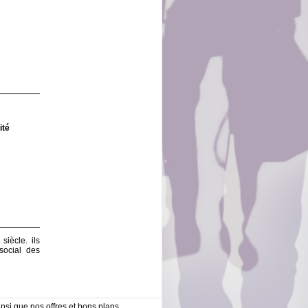
ité
iècle. ils
social des
nsi que nos offres et bons plans,