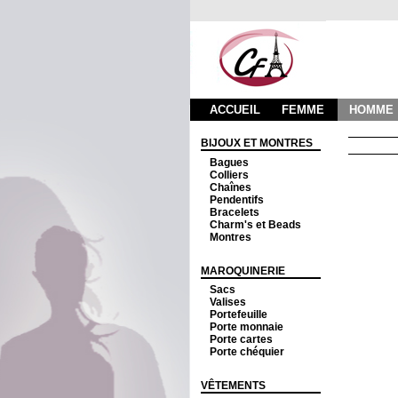
ACCUEIL
FEMME
HOMME
BIJOUX ET MONTRES
Bagues
Colliers
Chaînes
Pendentifs
Bracelets
Charm's et Beads
Montres
MAROQUINERIE
Sacs
Valises
Portefeuille
Porte monnaie
Porte cartes
Porte chéquier
VÊTEMENTS