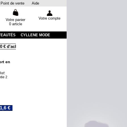
Point de vente
Aide
Votre compte
Votre panier
0 article
VEAUTÉS
CYLLENE MODE
 € d'achats
Livraison sous 48 heures par colissimo avec suivi
ort en
Ref:
tie 2
1,6 €