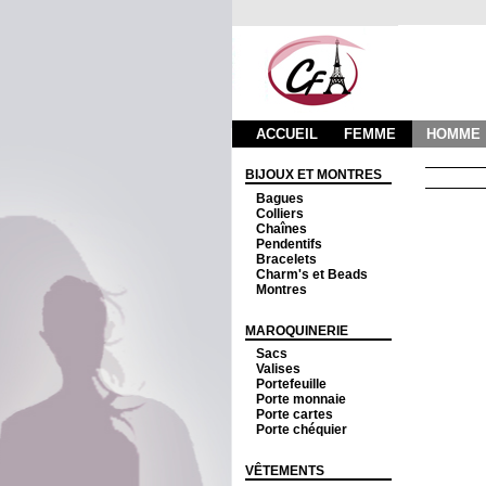
ACCUEIL
FEMME
HOMME
BIJOUX ET MONTRES
Bagues
Colliers
Chaînes
Pendentifs
Bracelets
Charm's et Beads
Montres
MAROQUINERIE
Sacs
Valises
Portefeuille
Porte monnaie
Porte cartes
Porte chéquier
VÊTEMENTS