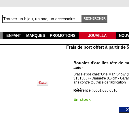
RECHERCHER
ENFANT
MARQUES
PROMOTIONS
JOUAILLA
NOU
Frais de port offert à partir de 50
Boucles d'oreilles tête de m
acier
Bracelet de chez 'One Man Show' (
3131588) - Diamètre 0,6 cm - Garan
ans contre tout vice de fabrication
Référence :
0601.036.6516
En stock
2