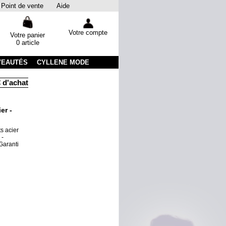
Point de vente
Aide
Votre compte
Votre panier
0 article
VEAUTÉS
CYLLENE MODE
d'achats
Livraison sous 48 heures par colissimo avec suivi
er -
s acier
 -
Garanti