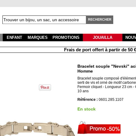
RECHERCHER
ENFANT
MARQUES
PROMOTIONS
JOUAILLA
NOU
Frais de port offert à partir de 50 € 
Bracelet souple "Nevski" aci
Homme
Bracelet souple composé d'élément
serti de vis et orné de motif carbone
Fermoir cliquet - Longueur 23 cm - 
10 ans
Référence :
0601.285.1107
En stock