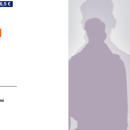
6,5 €
ité